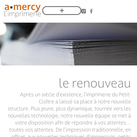
le renouveau
Après un siècle d’existence, l’imprimerie du Petit-
Cloître a laissé sa place à notre nouvelle
structure.
Plus jeune, plus dynamique, tournée
vers les
nouvelles technologie,
notre nouvelle équipe se met
à
votre disposition afin de répondre
à vos attentes…
toutes vos attentes.
De l’impression traditionnelle, en
offset, aux nouvelles techniques d’impression, petits